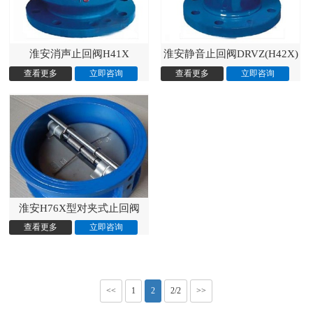
淮安消声止回阀H41X
淮安静音止回阀DRVZ(H42X)
淮安H76X型对夹式止回阀
<<
1
2
2/2
>>