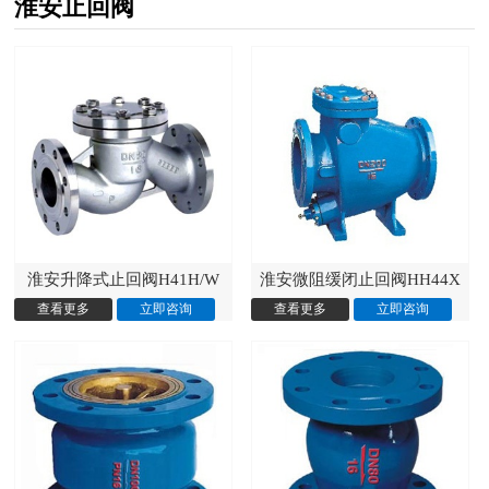
淮安止回阀
淮安升降式止回阀H41H/W
淮安微阻缓闭止回阀HH44X