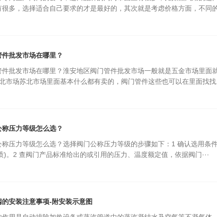
有很多，选择适合自己要求的才是最好的，其次就是考虑价格方面，不同的品
管件批发市场在哪里？
管件批发市场在哪里？淮安地区阀门管件批发市场一般就是五金市场里面
北市场苏北市场里面基本什么都有卖的，阀门管件这些也可以在里面找找。
公称压力等级怎么选？
公称压力等级怎么选？选择阀门公称压力等级的步骤如下：1 确认选用条
D371X
淮安斯派莎克阀门经销商
1
2
质)。2 查阀门产品标准给出的或引用的压力、温度额定值，依据阀门···
阀的安装注意事项-附安装示意图