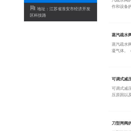
汽疏水阀
作和设备的
地址：江苏省淮安市经济开发
区科技路
蒸汽疏水
蒸汽疏水
凝气体。（
可调式减
可调式减
压原因以
刀型闸阀