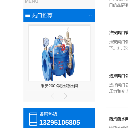
MENU
口的品牌
热门推荐
淮安阀门
淮安阀门
下。1，苏
选择阀门
选择阀门
D381X
淮安200X减压稳压阀
淮安蜗轮蝶阀 
压力和介 
咨询热线
蒸汽疏水
13295105805