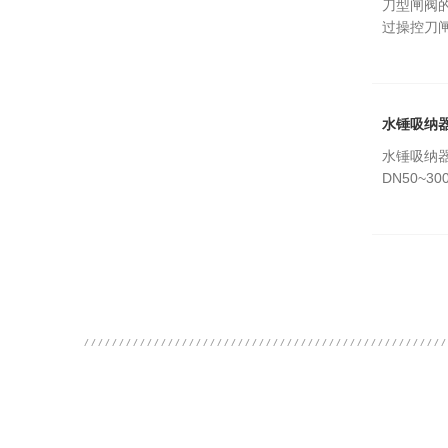
刀型闸阀
过操控刀
水锤吸纳
水锤吸纳
DN50~