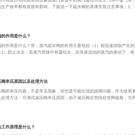
的作用是自动排除加热设备或蒸汽管道中的蒸汽凝结水及空气等不凝气体
生产效率都有直接有影响。下面说一下疏水阀的具体安装注意事项：1、在
阀的作用是什么？
阀的作用是什么？答：蒸汽疏水阀的作用主要包括（1）能迅速排除产生的
1）防止水击：若蒸汽管路中有凝结水，在高速流动的蒸汽的推动下，使··
压阀串压原因以及处理方法
压阀的串压问题，不是常见现象，却也是可能出现的故障问题，作为使用
及处理方法：可调式减压阀串压原因：由于减压阀后管段处管网破裂，关闭P
的工作原理是什么？