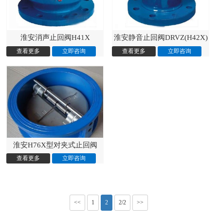
淮安消声止回阀H41X
淮安静音止回阀DRVZ(H42X)
淮安H76X型对夹式止回阀
<<
1
2
2/2
>>