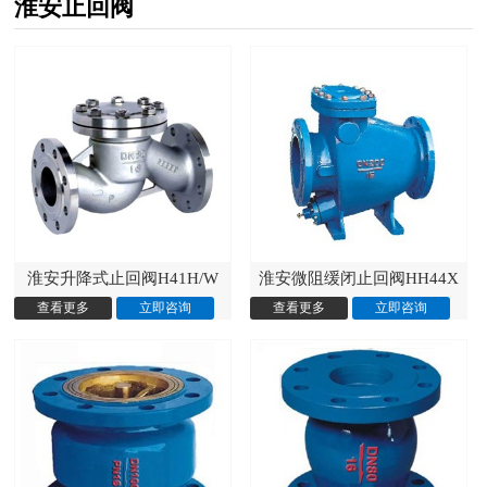
淮安止回阀
淮安升降式止回阀H41H/W
淮安微阻缓闭止回阀HH44X