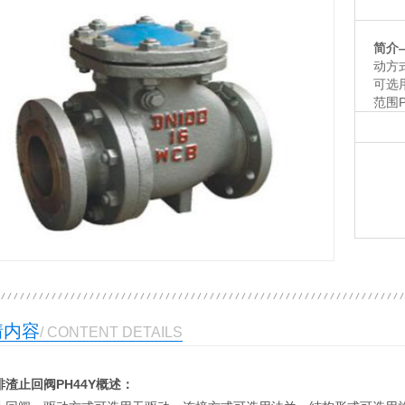
简介
动方
可选
范围P
可选
作温
行业
1
2
情内容
/ CONTENT DETAILS
排渣止回阀PH44Y概述：