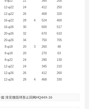
8-φ22
22
345
200
12-φ22
24
412
250
12-φ22
26
468
320
16-φ22
28
4
524
400
16-φ26
30
600
517
20-φ26
32
670
610
20-φ26
34
750
705
8-φ18
20
3
260
48
8-φ18
20
270
63
8-φ22
24
290
130
12-φ22
24
345
210
12-φ26
26
412
260
12-φ26
28
4
468
330
篇:
淮安微阻球形止回阀HQ44X-16