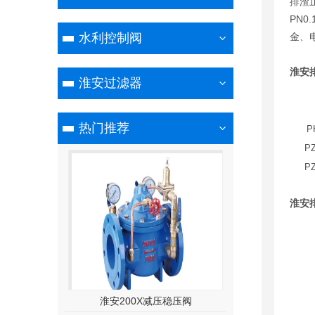
排渣
PN0
水利控制阀
金、
淮安
淮安过滤器
热门推荐
P
PZ
PZ
淮安
压稳压阀
淮安蜗轮蝶阀 D371X
淮安斯派莎克