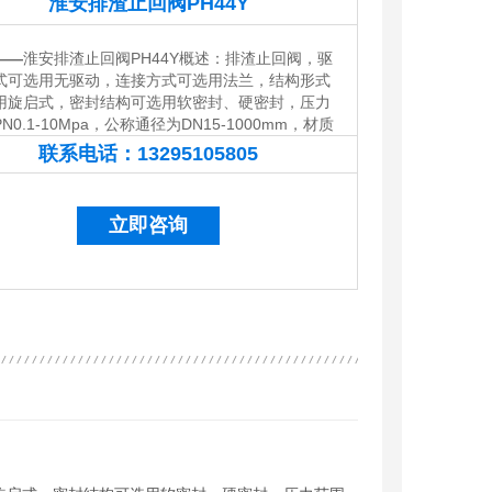
淮安排渣止回阀PH44Y
——
淮安排渣止回阀PH44Y概述：排渣止回阀，驱
式可选用无驱动，连接方式可选用法兰，结构形式
用旋启式，密封结构可选用软密封、硬密封，压力
N0.1-10Mpa，公称通径为DN15-1000mm，材质
用铸钢、不锈钢。主要适用于不超过6.4MPa、工
联系电话：
13295105805
13295105805
度≤100℃的矿山、冶金、电力、化工、污水排放等
输送矿浆、砂浆、污水。
立即咨询