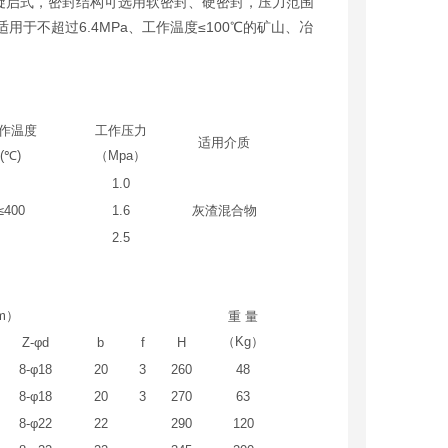
旋启式，密封结构可选用软密封、硬密封，压力范围
要适用于不超过6.4MPa、工作温度≤100℃的矿山、冶
作温度
工作压力
适用介质
(
℃
)
（
Mpa
）
1.0
≤400
1.6
灰渣混合物
2.5
m
）
重
量
（
Kg
）
Z-φd
b
f
H
8-φ18
20
3
260
48
8-φ18
20
3
270
63
8-φ22
22
290
120