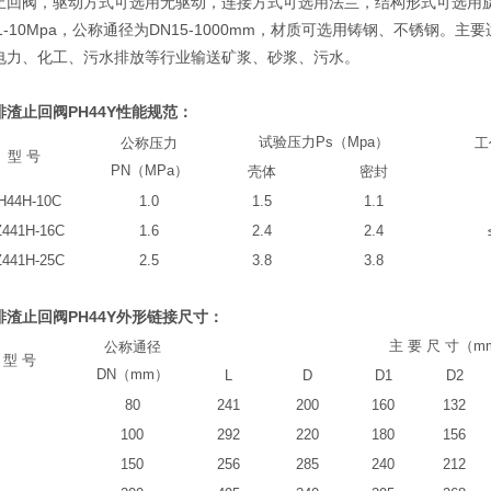
止回阀，驱动方式可选用无驱动，连接方式可选用法兰，结构形式可选用
.1-10Mpa，公称通径为DN15-1000mm，材质可选用铸钢、不锈钢。主
电力、化工、污水排放等行业输送矿浆、砂浆、污水。
排渣止回阀PH44Y性能规范：
试验压力
Ps
（
Mpa
）
公称压力
工
型
号
PN
（
MPa
）
壳体
密封
H44H-10C
1.0
1.5
1.1
441H-16C
1.6
2.4
2.4
441H-25C
2.5
3.8
3.8
排渣止回阀PH44Y外形链接尺寸：
主
要
尺
寸（
m
公称通径
型
号
DN
（
mm
）
L
D
D1
D2
80
241
200
160
132
100
292
220
180
156
150
256
285
240
212
阀门经销商
淮安进口斯派莎克25p减压阀经销商