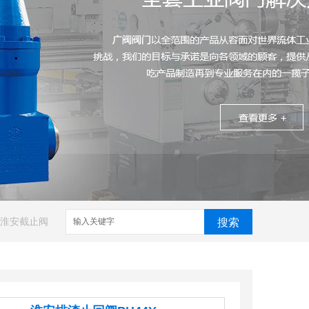
淮安截止阀
搜索